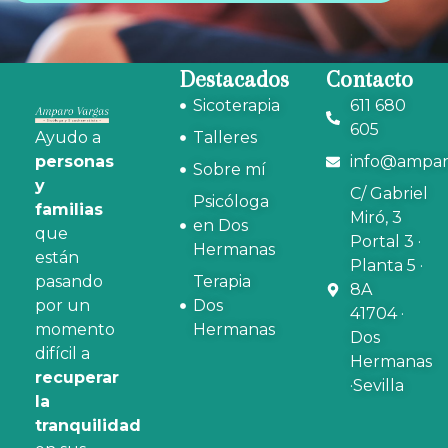
Destacados
Contacto
Sicoterapia
611 680
605
Ayudo a
Talleres
personas
info@ampar
Sobre mí
y
C/ Gabriel
Psicóloga
familias
Miró, 3
en Dos
que
Portal 3 ·
Hermanas
están
Planta 5 ·
pasando
Terapia
8A
por un
Dos
41704 ·
momento
Hermanas
Dos
difícil a
Hermanas
recuperar
·Sevilla
la
tranquilidad