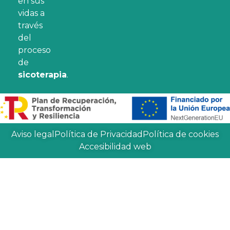
en sus
vidas a
través
del
proceso
de
sicoterapia
.
Aviso legal
Política de Privacidad
Política de cookies
Accesibilidad web