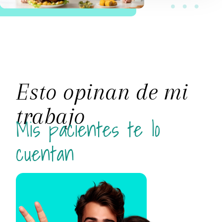
Esto opinan de mi
trabajo
Mis pacientes te lo
cuentan